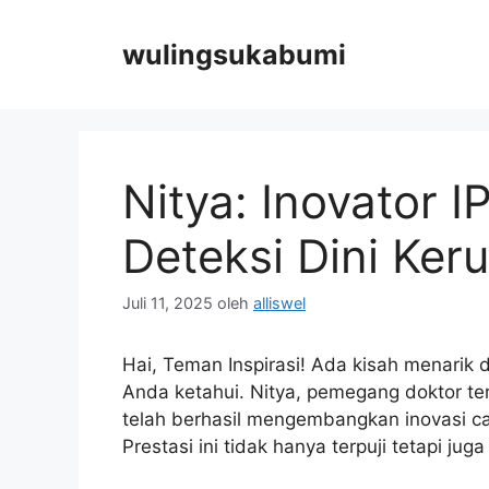
Langsung
ke
wulingsukabumi
isi
Nitya: Inovator IP
Deteksi Dini Ker
Juli 11, 2025
oleh
alliswel
Hai, Teman Inspirasi! Ada kisah menarik 
Anda ketahui. Nitya, pemegang doktor term
telah berhasil mengembangkan inovasi c
Prestasi ini tidak hanya terpuji tetapi jug