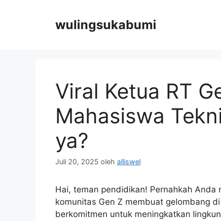
Langsung
ke
wulingsukabumi
isi
Viral Ketua RT G
Mahasiswa Tekni
ya?
Juli 20, 2025
oleh
alliswel
Hai, teman pendidikan! Pernahkah Anda m
komunitas Gen Z membuat gelombang di jej
berkomitmen untuk meningkatkan lingkun